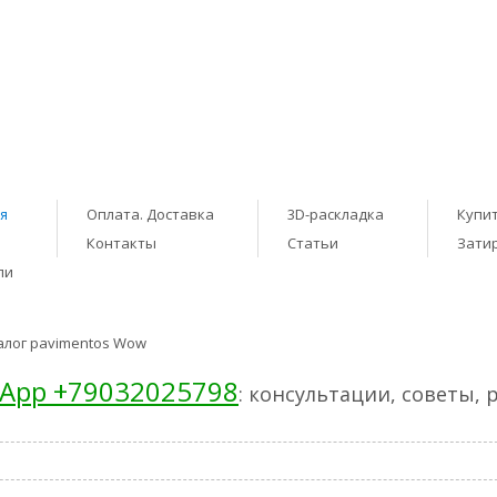
я
Оплата. Доставка
3D-раскладка
Купит
Контакты
Статьи
Зати
ли
алог pavimentos Wow
App +79032025798
: консультации, советы, 