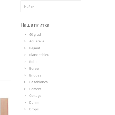
Наша плитка
60 grad
Aquarelle
Bejmat
Blanc et bleu
Boho
Boreal
Briques
Casablanca
Cement
Cottage
Denim
Drops