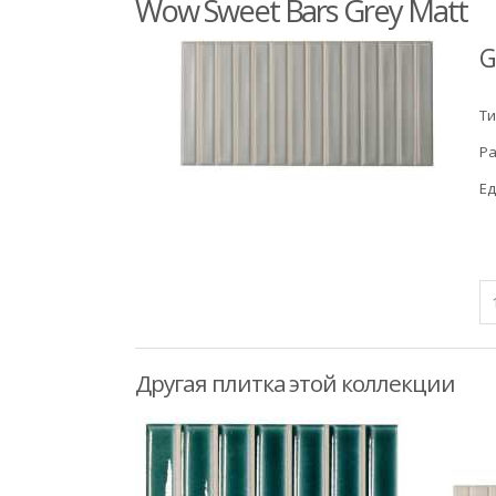
Wow Sweet Bars Grey Matt
G
Ти
Ра
Ед
Другая плитка этой коллекции