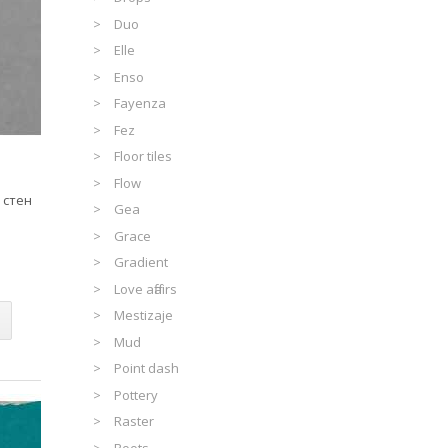
Duo
Elle
Enso
Fayenza
Fez
Floor tiles
Flow
 стен
Gea
Grace
Gradient
Love affairs
Mestizaje
Mud
Point dash
Pottery
Raster
Roots