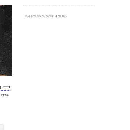
Tweets by Wow41478385
e
 стен