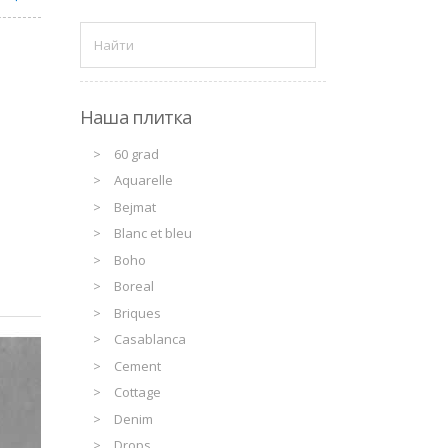
Наша плитка
60 grad
Aquarelle
Bejmat
Blanc et bleu
Boho
Boreal
Briques
Casablanca
Cement
Cottage
Denim
Drops