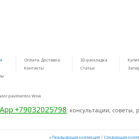
я
Оплата. Доставка
3D-раскладка
Купит
Контакты
Статьи
Зати
ли
алог pavimentos Wow
App +79032025798
: консультации, советы, 
«
Предыдущая коллекция
¦
Следующая колл