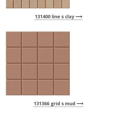
131400 line s clay
131366 grid s mud