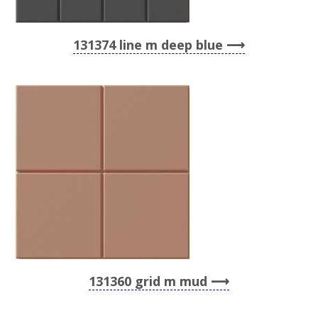
131374 line m deep blue
131360 grid m mud