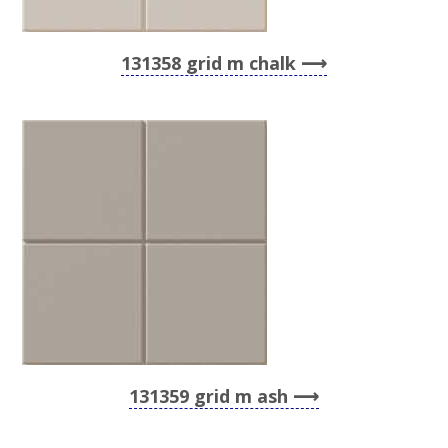
131358 grid m chalk
131359 grid m ash