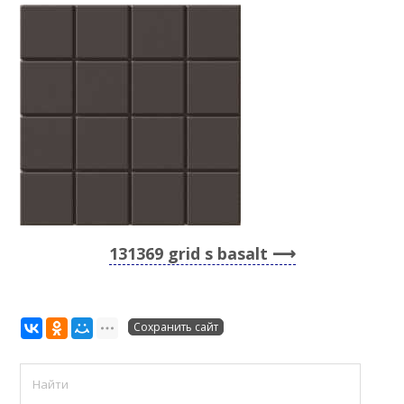
131369 grid s basalt
Сохранить сайт