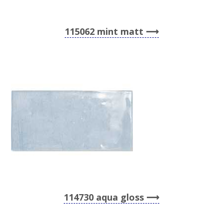
115062 mint matt
114730 aqua gloss