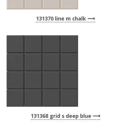
131370 line m chalk
131368 grid s deep blue