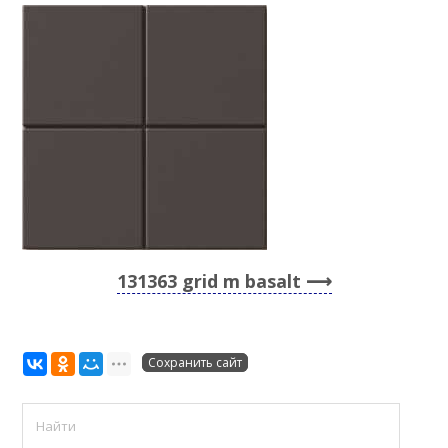
131363 grid m basalt
Сохранить сайт