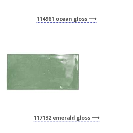
114961 ocean gloss
117132 emerald gloss